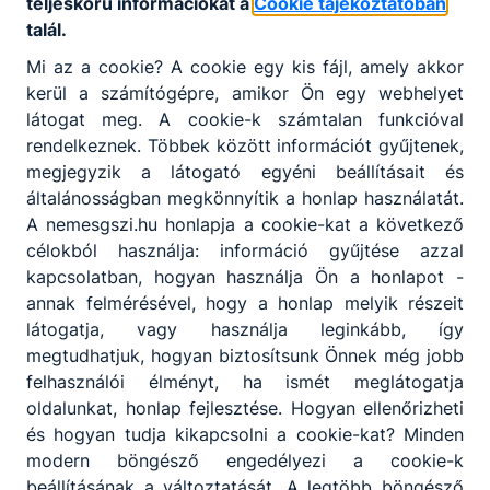
teljeskörű információkat a
Cookie tájékoztatóban
talál.
Mi az a cookie? A cookie egy kis fájl, amely akkor
kerül a számítógépre, amikor Ön egy webhelyet
látogat meg. A cookie-k számtalan funkcióval
rendelkeznek. Többek között információt gyűjtenek,
megjegyzik a látogató egyéni beállításait és
általánosságban megkönnyítik a honlap használatát.
A nemesgszi.hu honlapja a cookie-kat a következő
célokból használja: információ gyűjtése azzal
kapcsolatban, hogyan használja Ön a honlapot -
annak felmérésével, hogy a honlap melyik részeit
látogatja, vagy használja leginkább, így
megtudhatjuk, hogyan biztosítsunk Önnek még jobb
felhasználói élményt, ha ismét meglátogatja
oldalunkat, honlap fejlesztése. Hogyan ellenőrizheti
és hogyan tudja kikapcsolni a cookie-kat? Minden
modern böngésző engedélyezi a cookie-k
beállításának a változtatását. A legtöbb böngésző