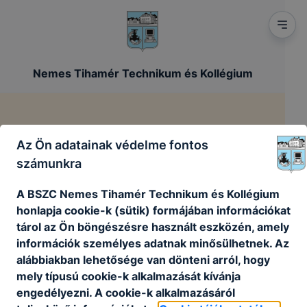
Nemes Tihamér Technikum és Kollégium
Impresszum
Az Ön adatainak védelme fontos
számunkra
/
Főoldal
Impresszum
A BSZC Nemes Tihamér Technikum és Kollégium
honlapja cookie-k (sütik) formájában információkat
tárol az Ön böngészésre használt eszközén, amely
információk személyes adatnak minősülhetnek. Az
alábbiakban lehetősége van dönteni arról, hogy
mely típusú cookie-k alkalmazását kívánja
engedélyezni. A cookie-k alkalmazásáról
Partnereink