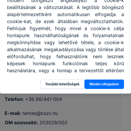
modern böngésző engedélyezi a cookie-k
beállításának a változtatását. A legtöbb böngésző
alapértelmezettként automatikusan elfogadja a
cookie-kat, de ezek általában megváltoztathatók.
Felhívjuk figyelmét, hogy mivel a cookie-k célja
honlapunk használhatóságának és folyamatainak
megkönnyítése vagy lehetővé tétele, a cookie-k
alkalmazásának megakadályozása vagy törlése által
Nemes Tihamér Technikum és Kollégium
előfordulhat, hogy felhasználóink nem lesznek
képesek honlapunk funkcióinak teljes körű
használatára, vagy a honlap a tervezettől eltérően
5600 Békéscsaba, Kazinczy u. 7.
fog működni böngészőjében.
További lehetőségek
Mindet elfogadom
KRÉTA
Telefon:
+36 66/441-004
E-mail:
nemes@bszc.hu
OM azonosító:
203029/002