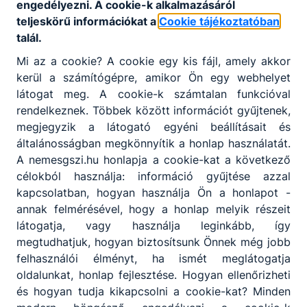
engedélyezni. A cookie-k alkalmazásáról
teljeskörű információkat a
Cookie tájékoztatóban
talál.
Mi az a cookie? A cookie egy kis fájl, amely akkor
kerül a számítógépre, amikor Ön egy webhelyet
Partnereink
látogat meg. A cookie-k számtalan funkcióval
rendelkeznek. Többek között információt gyűjtenek,
megjegyzik a látogató egyéni beállításait és
általánosságban megkönnyítik a honlap használatát.
A nemesgszi.hu honlapja a cookie-kat a következő
célokból használja: információ gyűjtése azzal
kapcsolatban, hogyan használja Ön a honlapot -
annak felmérésével, hogy a honlap melyik részeit
látogatja, vagy használja leginkább, így
megtudhatjuk, hogyan biztosítsunk Önnek még jobb
felhasználói élményt, ha ismét meglátogatja
oldalunkat, honlap fejlesztése. Hogyan ellenőrizheti
és hogyan tudja kikapcsolni a cookie-kat? Minden