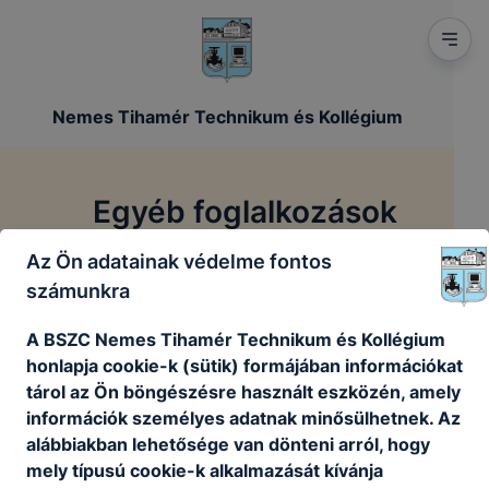
Nemes Tihamér Technikum és Kollégium
Egyéb foglalkozások
Az Ön adatainak védelme fontos
/
/
Főoldal
Tanulóinknak
Egyéb foglalkozások
számunkra
A BSZC Nemes Tihamér Technikum és Kollégium
Jelenleg is azon dolgozunk, hogy az új honlapunk
honlapja cookie-k (sütik) formájában információkat
egyes elemei feltöltsére kerüljenek. Ehhez még
tárol az Ön böngészésre használt eszközén, amely
egy kis időre van szükségünk, de aztán
információk személyes adatnak minősülhetnek. Az
olvashatod az idevonatkozó információt. Addig is
alábbiakban lehetősége van dönteni arról, hogy
szíves megértésedet kérjük kedves látogató!
mely típusú cookie-k alkalmazását kívánja