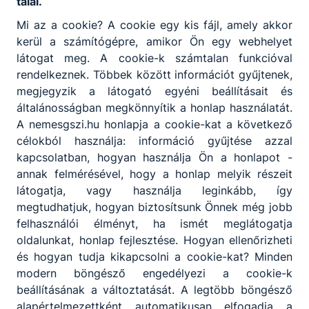
talál.
Mi az a cookie? A cookie egy kis fájl, amely akkor
TOP-6.5.1-16-BC1-2017-00006
kerül a számítógépre, amikor Ön egy webhelyet
látogat meg. A cookie-k számtalan funkcióval
Békéscsaba Megyei Jogú Város Önkormányzata a
rendelkeznek. Többek között információt gyűjtenek,
Terület- és Településfejlesztési Operatív Program 6.5.1-16
kódszámú pályázati felhívására „A Békéscsaba, Ligeti sor
megjegyzik a látogató egyéni beállításait és
16. szám alatti önkormányzati épület (óvoda) és a
általánosságban megkönnyítik a honlap használatát.
Békéscsaba Trefort utca 2. szám alatti önkormányzati
A nemesgszi.hu honlapja a cookie-kat a következő
épület (kollégium) energetikai korszerűsítése” címmel
célokból használja: információ gyűjtése azzal
pályázatot nyújtott be 2017. október 31-én, amely vissza
kapcsolatban, hogyan használja Ön a honlapot -
nem térítendő 100 %-os intenzitású európai uniós
Bővebben a projektről
annak felmérésével, hogy a honlap melyik részeit
támogatásban részesült. A város a tulajdonában lévő
látogatja, vagy használja leginkább, így
épületek felújítása és fejlesztése által elősegíti az
intézmények hatékonyabb energiahasználatát és a
megtudhatjuk, hogyan biztosítsunk Önnek még jobb
racionálisabb energiagazdálkodást. Az épületek
felhasználói élményt, ha ismét meglátogatja
energiahatékonysági fejlesztése hozzájárul a fosszilis
1
oldalunkat, honlap fejlesztése. Hogyan ellenőrizheti
eneregiahordozókból származó üvegházhatású gázok
és hogyan tudja kikapcsolni a cookie-kat? Minden
(ÜHG) kibocsátásának csökkentéséhez.
modern böngésző engedélyezi a cookie-k
beállításának a változtatását. A legtöbb böngésző
alapértelmezettként automatikusan elfogadja a