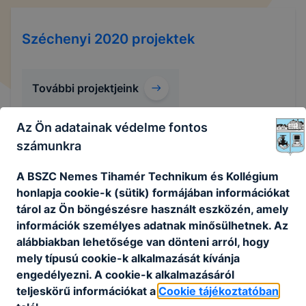
Széchenyi 2020 projektek
További projektjeink
Az Ön adatainak védelme fontos
számunkra
KEHOP-5.2.10-16-2018-00183
A BSZC Nemes Tihamér Technikum és Kollégium
honlapja cookie-k (sütik) formájában információkat
tárol az Ön böngészésre használt eszközén, amely
A Kollégium B épületének nyílászáró cseréje, homlokzati
szigetelése, lapostető szigetelése, bádogos szerkezetek
információk személyes adatnak minősülhetnek. Az
cseréje, napelemes rendszer kialakítása.
alábbiakban lehetősége van dönteni arról, hogy
mely típusú cookie-k alkalmazását kívánja
Bővebben a projektről
engedélyezni. A cookie-k alkalmazásáról
teljeskörű információkat a
Cookie tájékoztatóban